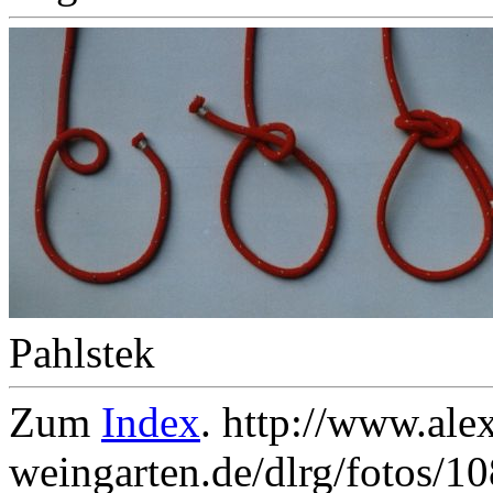
Pahlstek
Zum
Index
. http://www.ale
weingarten.de/dlrg/fotos/1