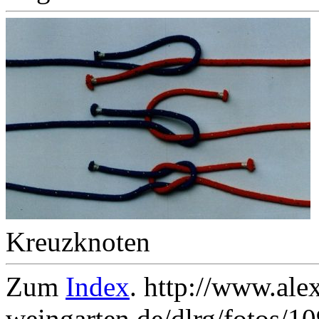
Kreuzknoten
Zum
Index
. http://www.ale
weingarten.de/dlrg/fotos/1