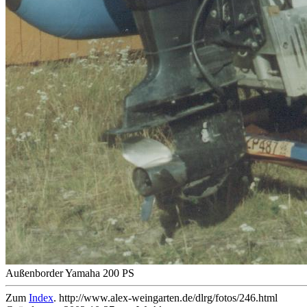
Außenborder Yamaha 200 PS
Zum
Index
. http://www.alex-weingarten.de/dlrg/fotos/246.html