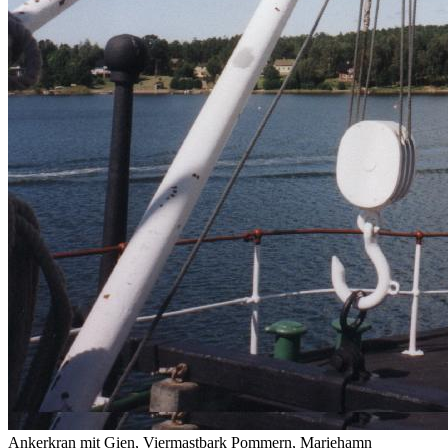
Ankerkran mit Gien, Viermastbark Pommern, Mariehamn