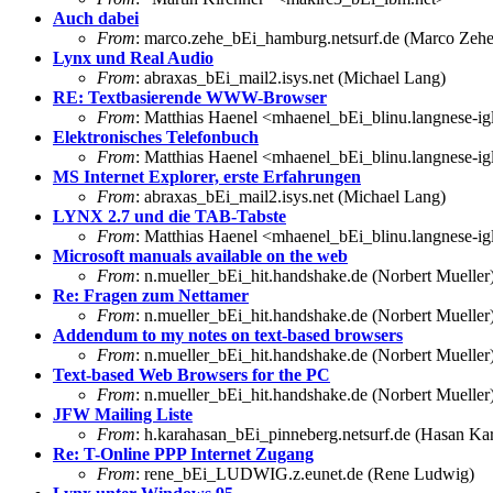
Auch dabei
From
: marco.zehe_bEi_hamburg.netsurf.de (Marco Zehe
Lynx und Real Audio
From
: abraxas_bEi_mail2.isys.net (Michael Lang)
RE: Textbasierende WWW-Browser
From
: Matthias Haenel <mhaenel_bEi_blinu.langnese-ig
Elektronisches Telefonbuch
From
: Matthias Haenel <mhaenel_bEi_blinu.langnese-ig
MS Internet Explorer, erste Erfahrungen
From
: abraxas_bEi_mail2.isys.net (Michael Lang)
LYNX 2.7 und die TAB-Tabste
From
: Matthias Haenel <mhaenel_bEi_blinu.langnese-ig
Microsoft manuals available on the web
From
: n.mueller_bEi_hit.handshake.de (Norbert Mueller
Re: Fragen zum Nettamer
From
: n.mueller_bEi_hit.handshake.de (Norbert Mueller
Addendum to my notes on text-based browsers
From
: n.mueller_bEi_hit.handshake.de (Norbert Mueller
Text-based Web Browsers for the PC
From
: n.mueller_bEi_hit.handshake.de (Norbert Mueller
JFW Mailing Liste
From
: h.karahasan_bEi_pinneberg.netsurf.de (Hasan Ka
Re: T-Online PPP Internet Zugang
From
: rene_bEi_LUDWIG.z.eunet.de (Rene Ludwig)