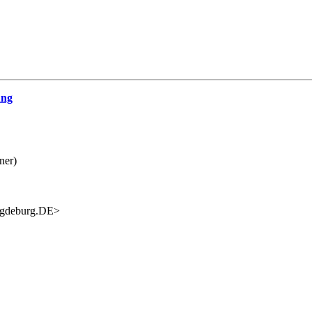
ung
ner)
agdeburg.DE>