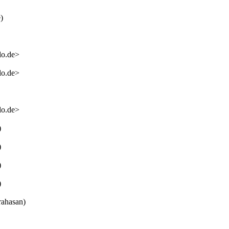
)
lo.de>
lo.de>
lo.de>
)
)
)
)
rahasan)