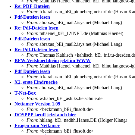
From
: Matthias Haenel <mhaenel_bEi_blinu.langnese-ig
Re: PDF-Dateien
From
: h.karahasan_bEi_pinneberg.netsurf.de (Hasan Ka
Pdf-Dateien lesen
From
: abraxas_bEi_mail2.isys.net (Michael Lang)
Re: Pdf-Dateien lesen
From
: mhaenel_bEi_LYNET.de (Matthias Haenel)
Pdf-Dateien lesen
From
: abraxas_bEi_mail2.isys.net (Michael Lang)
Re: Pdf-Dateien lesen
From
: Thomas Kahlisch <kahlisch_bEi_inf.tu-dresden.d
BFW-Veitshoechheim jetzt im WWW
From
: Matthias Haenel <mhaenel_bEi_blinu.langnese-ig
Pdf-Dateien lesen
From
: h.karahasan_bEi_pinneberg.netsurf.de (Hasan Ka
X2, erste Eindruecke
From
: abraxas_bEi_mail2.isys.net (Michael Lang)
T-Net-Box
From
: w.haber_bEi_ash.ks.he.schule.de
Nettamer Version 1.09
From
: <beckmann_bEi_flusoft.de>
DOSPPP laeuft jetzt auch hier
From
: hklang_bEi_nadhh.Hanse.DE (Holger Klang)
Fragen zum Nettamer
From
: <beckmann_bEi_flusoft.de>