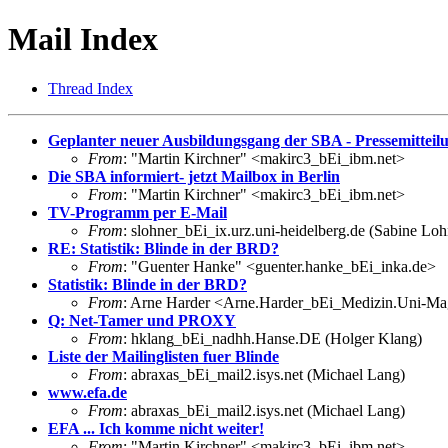
Mail Index
Thread Index
Geplanter neuer Ausbildungsgang der SBA - Pressemitteil
From
: "Martin Kirchner" <makirc3_bEi_ibm.net>
Die SBA informiert- jetzt Mailbox in Berlin
From
: "Martin Kirchner" <makirc3_bEi_ibm.net>
TV-Programm per E-Mail
From
: slohner_bEi_ix.urz.uni-heidelberg.de (Sabine Loh
RE: Statistik: Blinde in der BRD?
From
: "Guenter Hanke" <guenter.hanke_bEi_inka.de>
Statistik: Blinde in der BRD?
From
: Arne Harder <Arne.Harder_bEi_Medizin.Uni-M
Q: Net-Tamer und PROXY
From
: hklang_bEi_nadhh.Hanse.DE (Holger Klang)
Liste der Mailinglisten fuer Blinde
From
: abraxas_bEi_mail2.isys.net (Michael Lang)
www.efa.de
From
: abraxas_bEi_mail2.isys.net (Michael Lang)
EFA ... Ich komme nicht weiter!
From
: "Martin Kirchner" <makirc3_bEi_ibm.net>