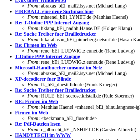
Lynx unter Windows 95
From
: abraxas_bEi_mail2.isys.net (Michael Lang)
FIREBALL eine neue Suchmaschine
From
: mhaenel_bEi_LYNET.de (Matthias Haenel)
Re: T-Online PPP Internet Zugang
From
: hklang_bEi_nadhh.Hanse.DE (Holger Klang)
Re: Suche Treiber fuer Brailledrucker
From
: h.karahasan_bEi_pinneberg.netsurf.de (Hasan Ka
Re: Firmen im Web
From
: rene_bEi_LUDWIG.z.eunet.de (Rene Ludwig)
T-Online PPP Internet Zugang
From
: rene_bEi_LUDWIG.z.eunet.de (Rene Ludwig)
Microsoft-Handbuecher umsonst im Netz
From
: abraxas_bEi_mail2.isys.net (Michael Lang)
XP-decodierer fuer Blinde
From
: fk_bEi_duesti.fido.de (Frank Krueger)
Re: Suche Treiber fuer Brailledrucker
From
: RULE_bEi_seerose.kristall.de (Rule Stoermer)
RE: Firmen im Web
From
: Matthias Haenel <mhaenel_bEi_blinu.langnese-ig
Firmen im Web
From
: <beckmann_bEi_flusoft.de>
Re: Pdf-Dateien lesen
From
: c_albrecht_bEi_NSHIFT.DE (Carsten Albrecht)
HANDYTECH im WWW