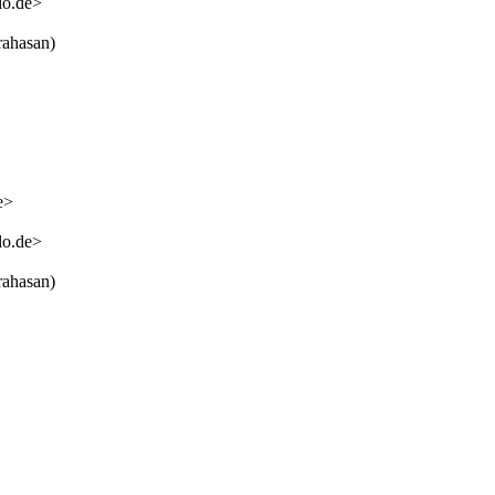
lo.de>
rahasan)
e>
lo.de>
rahasan)