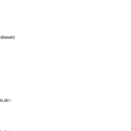
rahasan)
lo.de>