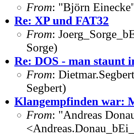
From
: "Björn Eineck
Re: XP und FAT32
From
: Joerg_Sorge_bE
Sorge)
Re: DOS - man staunt 
From
: Dietmar.Segber
Segbert)
Klangempfinden war: M
From
: "Andreas Dona
<Andreas.Donau_bEi