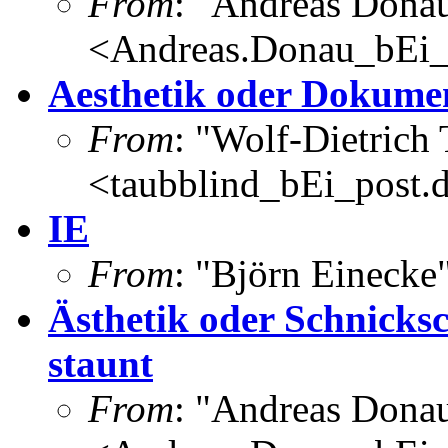
From
: "Andreas Dona
<Andreas.Donau_bEi
Aesthetik oder Dokume
From
: "Wolf-Dietrich
<taubblind_bEi_post.
IE
From
: "Björn Eineck
Ästhetik oder Schnick
staunt
From
: "Andreas Dona