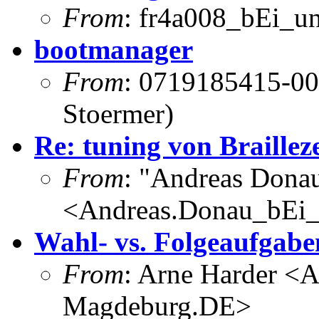
From
: fr4a008_bEi_u
bootmanager
From
: 0719185415-00
Stoermer)
Re: tuning von Braillez
From
: "Andreas Dona
<Andreas.Donau_bEi
Wahl- vs. Folgeaufgabe
From
: Arne Harder <
Magdeburg.DE>