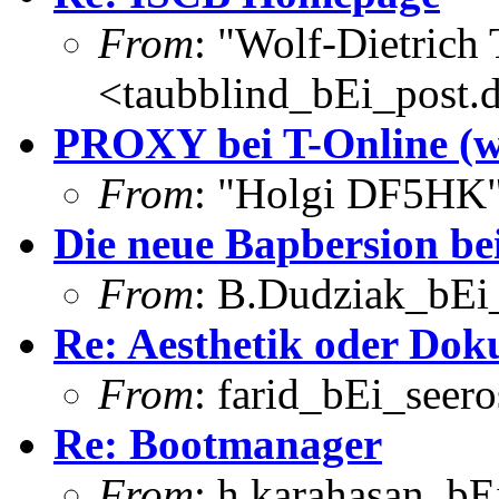
From
: "Wolf-Dietrich
<taubblind_bEi_post.
PROXY bei T-Online (wa
From
: "Holgi DF5HK
Die neue Bapbersion be
From
: B.Dudziak_bEi_
Re: Aesthetik oder Dok
From
: farid_bEi_seero
Re: Bootmanager
From
: h.karahasan_bE