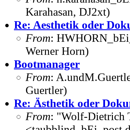
Karahasan, DJ2xt)
Re: Aesthetik oder Dok
From
: HWHORN_bEi_w
Werner Horn)
Bootmanager
From
: A.undM.Guertle
Guertler)
Re: Ästhetik oder Doku
From
: "Wolf-Dietrich
<taubblind_bEi_post.