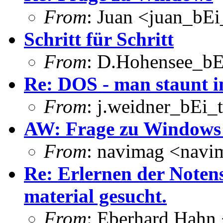
From
: Juan <juan_bEi
Schritt für Schritt
From
: D.Hohensee_bE
Re: DOS - man staunt 
From
: j.weidner_bEi_
AW: Frage zu Windows 
From
: navimag <navi
Re: Erlernen der Notens
material gesucht.
From
: Eberhard Hahn