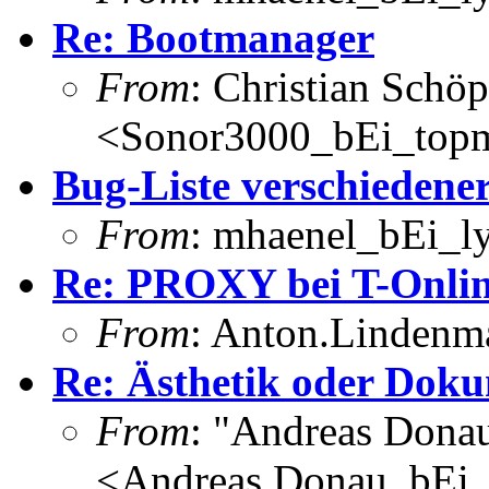
Re: Bootmanager
From
: Christian Schöp
<Sonor3000_bEi_topm
Bug-Liste verschiedene
From
: mhaenel_bEi_ly
Re: PROXY bei T-Onli
From
: Anton.Lindenma
Re: Ästhetik oder Doku
From
: "Andreas Dona
<Andreas.Donau_bEi