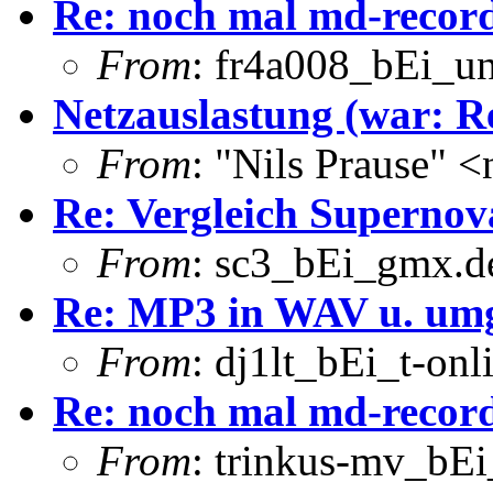
Re: noch mal md-recor
From
: fr4a008_bEi_u
Netzauslastung (war: R
From
: "Nils Prause" 
Re: Vergleich Superno
From
: sc3_bEi_gmx.de
Re: MP3 in WAV u. umg
From
: dj1lt_bEi_t-onl
Re: noch mal md-recor
From
: trinkus-mv_bEi_