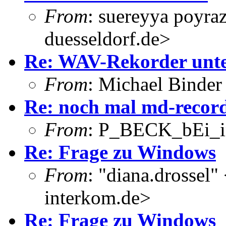
From
: suereyya poyra
duesseldorf.de>
Re: WAV-Rekorder unt
From
: Michael Binde
Re: noch mal md-recor
From
: P_BECK_bEi_in
Re: Frage zu Windows
From
: "diana.drossel"
interkom.de>
Re: Frage zu Windows