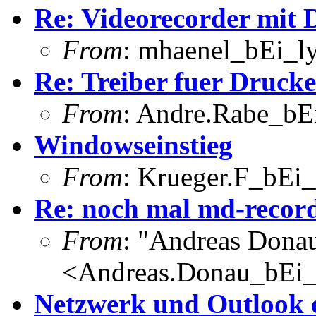
Re: Videorecorder mit 
From
: mhaenel_bEi_ly
Re: Treiber fuer Drucke
From
: Andre.Rabe_bEi
Windowseinstieg
From
: Krueger.F_bEi_
Re: noch mal md-recor
From
: "Andreas Dona
<Andreas.Donau_bEi
Netzwerk und Outlook 