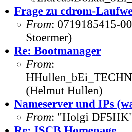
Frage zu cdrom-Laufw
From
: 0719185415-00
Stoermer)
Re: Bootmanager
From
:
HHullen_bEi_TECHNI
(Helmut Hullen)
Nameserver und IPs (wa
From
: "Holgi DF5HK
Re: ISCB Homepage