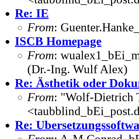
Re: IE
From
: Guenter.Hanke
ISCB Homepage
From
: wualex1_bEi_m
(Dr.-Ing. Wulf Alex)
Re: Ästhetik oder Doku
From
: "Wolf-Dietrich
<taubblind_bEi_post.
Re: Ubersetzungssoftwa
From
: A-M.Conrad_bEi