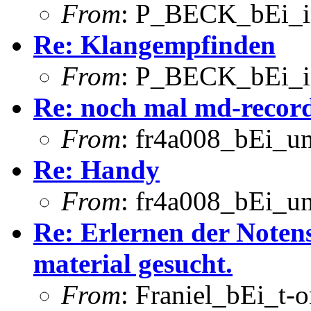
From
: P_BECK_bEi_in
Re: Klangempfinden
From
: P_BECK_bEi_in
Re: noch mal md-recor
From
: fr4a008_bEi_u
Re: Handy
From
: fr4a008_bEi_u
Re: Erlernen der Notens
material gesucht.
From
: Franiel_bEi_t-o