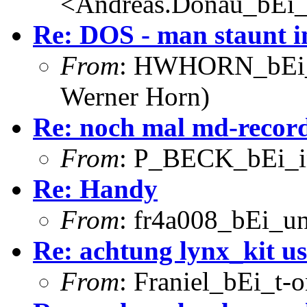
<Andreas.Donau_bEi
Re: DOS - man staunt 
From
: HWHORN_bEi_w
Werner Horn)
Re: noch mal md-recor
From
: P_BECK_bEi_in
Re: Handy
From
: fr4a008_bEi_u
Re: achtung lynx_kit us
From
: Franiel_bEi_t-o