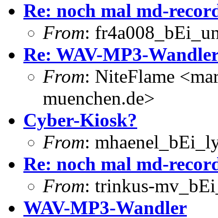
Re: noch mal md-recor
From
: fr4a008_bEi_u
Re: WAV-MP3-Wandle
From
: NiteFlame <ma
muenchen.de>
Cyber-Kiosk?
From
: mhaenel_bEi_ly
Re: noch mal md-recor
From
: trinkus-mv_bEi_
WAV-MP3-Wandler