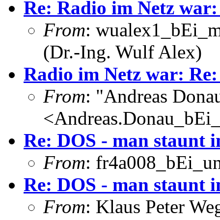
Re: Radio im Netz war:
From
: wualex1_bEi_m
(Dr.-Ing. Wulf Alex)
Radio im Netz war: Re:
From
: "Andreas Dona
<Andreas.Donau_bEi
Re: DOS - man staunt 
From
: fr4a008_bEi_u
Re: DOS - man staunt 
From
: Klaus Peter W