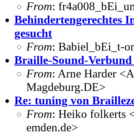
From
: fr4a008_bEi_u
Behindertengerechtes In
gesucht
From
: Babiel_bEi_t-o
Braille-Sound-Verbund 
From
: Arne Harder <
Magdeburg.DE>
Re: tuning von Braillez
From
: Heiko folkerts
emden.de>