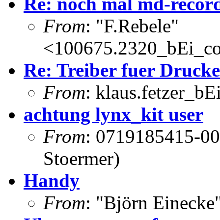
Re: noch mal md-recor
From
: "F.Rebele"
<100675.2320_bEi_c
Re: Treiber fuer Drucke
From
: klaus.fetzer_bE
achtung lynx_kit user
From
: 0719185415-00
Stoermer)
Handy
From
: "Björn Eineck