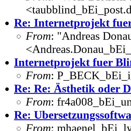
<taubblind_bEi_post.
Re: Internetprojekt fue
From
: "Andreas Dona
<Andreas.Donau_bEi
Internetprojekt fuer Bl
From
: P_BECK_bEi_in
Re: Re: Ästhetik oder 
From
: fr4a008_bEi_u
Re: Ubersetzungssoftwa
From
: mhaenel_bEi_ly