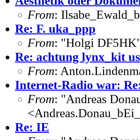
Aesthetik oder Dokume
From
: Ilsabe_Ewald_
Re: F. uka_ppp
From
: "Holgi DF5HK
Re: achtung lynx_kit us
From
: Anton.Lindenma
Internet-Radio war: Re
From
: "Andreas Dona
<Andreas.Donau_bEi
Re: IE