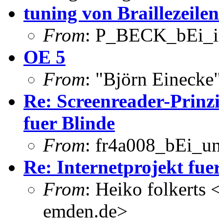
tuning von Braillezeilen
From
: P_BECK_bEi_in
OE 5
From
: "Björn Eineck
Re: Screenreader-Prinzi
fuer Blinde
From
: fr4a008_bEi_u
Re: Internetprojekt fue
From
: Heiko folkerts
emden.de>