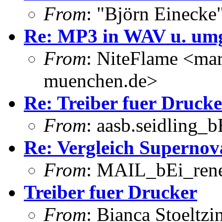
From
: "Björn Eineck
Re: MP3 in WAV u. umg
From
: NiteFlame <ma
muenchen.de>
Re: Treiber fuer Drucke
From
: aasb.seidling_b
Re: Vergleich Superno
From
: MAIL_bEi_rene
Treiber fuer Drucker
From
: Bianca Stoeltzi