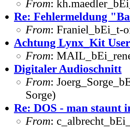
From
: kh.maedler_bEi
Re: Fehlermeldung "Ba
From
: Franiel_bEi_t-o
Achtung Lynx_Kit User
From
: MAIL_bEi_rene
Digitaler Audioschnitt
From
: Joerg_Sorge_bE
Sorge)
Re: DOS - man staunt 
From
: c_albrecht_bEi_