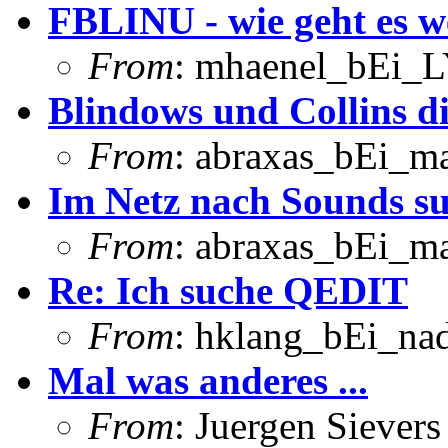
FBLINU - wie geht es w
From
: mhaenel_bEi_L
Blindows und Collins d
From
: abraxas_bEi_ma
Im Netz nach Sounds s
From
: abraxas_bEi_ma
Re: Ich suche QEDIT
From
: hklang_bEi_na
Mal was anderes ...
From
: Juergen Sievers