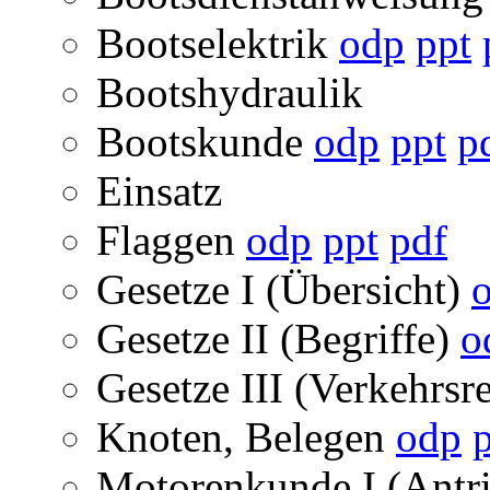
Bootselektrik
odp
ppt
Bootshydraulik
Bootskunde
odp
ppt
p
Einsatz
Flaggen
odp
ppt
pdf
Gesetze I (Übersicht)
Gesetze II (Begriffe)
o
Gesetze III (Verkehrsr
Knoten, Belegen
odp
Motorenkunde I (Antri