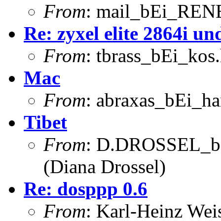
From
: mail_bEi_RENE
Re: zyxel elite 2864i u
From
: tbrass_bEi_kos
Mac
From
: abraxas_bEi_h
Tibet
From
: D.DROSSEL_bE
(Diana Drossel)
Re: dosppp 0.6
From
: Karl-Heinz Wei