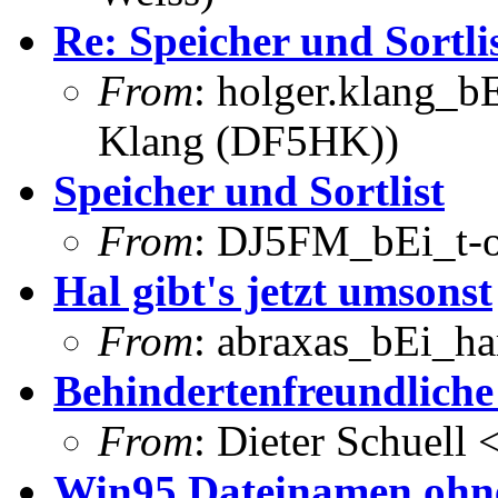
Re: Speicher und Sortli
From
: holger.klang_b
Klang (DF5HK))
Speicher und Sortlist
From
: DJ5FM_bEi_t-o
Hal gibt's jetzt umsonst
From
: abraxas_bEi_h
Behindertenfreundliche
From
: Dieter Schuell
Win95 Dateinamen ohn