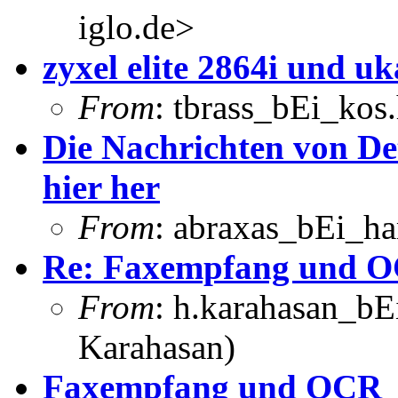
iglo.de>
zyxel elite 2864i und u
From
: tbrass_bEi_kos
Die Nachrichten von Det
hier her
From
: abraxas_bEi_h
Re: Faxempfang und 
From
: h.karahasan_bE
Karahasan)
Faxempfang und OCR