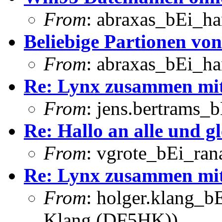
From
: abraxas_bEi_h
Beliebige Partionen vo
From
: abraxas_bEi_h
Re: Lynx zusammen mi
From
: jens.bertrams_
Re: Hallo an alle und g
From
: vgrote_bEi_ran
Re: Lynx zusammen mi
From
: holger.klang_b
Klang (DF5HK))