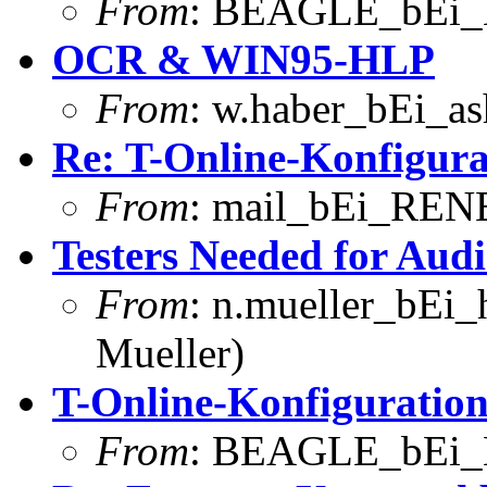
From
: BEAGLE_bEi_
OCR & WIN95-HLP
From
: w.haber_bEi_as
Re: T-Online-Konfigur
From
: mail_bEi_RENE
Testers Needed for Aud
From
: n.mueller_bEi_
Mueller)
T-Online-Konfigurati
From
: BEAGLE_bEi_