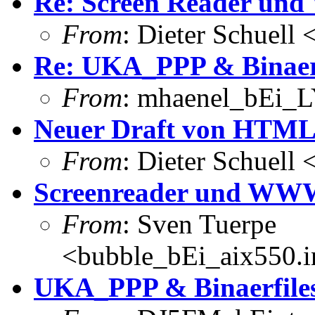
Re: Screen Reader u
From
: Dieter Schuell
Re: UKA_PPP & Binaerf
From
: mhaenel_bEi_L
Neuer Draft von HTM
From
: Dieter Schuell
Screenreader und WW
From
: Sven Tuerpe
<bubble_bEi_aix550.in
UKA_PPP & Binaerfile