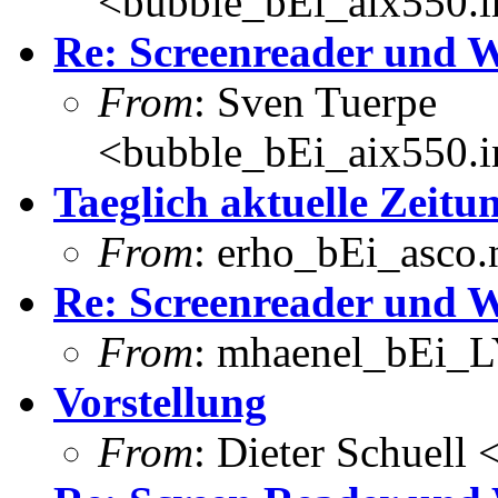
<bubble_bEi_aix550.in
Re: Screenreader un
From
: Sven Tuerpe
<bubble_bEi_aix550.in
Taeglich aktuelle Zeitu
From
: erho_bEi_asco.
Re: Screenreader un
From
: mhaenel_bEi_L
Vorstellung
From
: Dieter Schuell