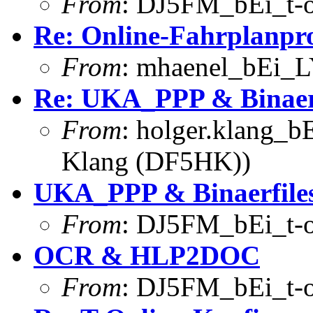
From
: DJ5FM_bEi_t-o
Re: Online-Fahrplanp
From
: mhaenel_bEi_L
Re: UKA_PPP & Binaerf
From
: holger.klang_b
Klang (DF5HK))
UKA_PPP & Binaerfile
From
: DJ5FM_bEi_t-o
OCR & HLP2DOC
From
: DJ5FM_bEi_t-o