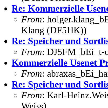
Re: Kommerzielle Usene
From
: holger.klang_b
Klang (DF5HK))
Re: Speicher und Sortli
From
: DJ5FM_bEi_t-o
Kommerzielle Usenet P
From
: abraxas_bEi_h
Re: Speicher und Sortli
From
: Karl-Heinz.Wei
Weiss)