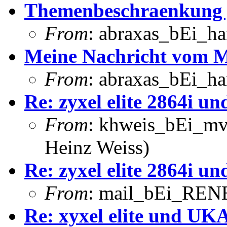
Themenbeschraenkung j
From
: abraxas_bEi_h
Meine Nachricht vom 
From
: abraxas_bEi_h
Re: zyxel elite 2864i u
From
: khweis_bEi_mvm
Heinz Weiss)
Re: zyxel elite 2864i u
From
: mail_bEi_RENE
Re: xyxel elite und U