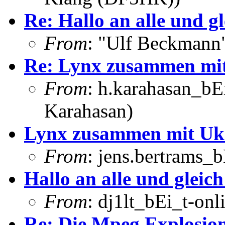
Re: Hallo an alle und g
From
: "Ulf Beckmann
Re: Lynx zusammen mi
From
: h.karahasan_bE
Karahasan)
Lynx zusammen mit U
From
: jens.bertrams_
Hallo an alle und gleic
From
: dj1lt_bEi_t-onl
Re: Die Mpeg Explosio