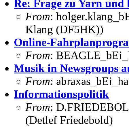
Re: Frage zu Yarn und
From
: holger.klang_b
Klang (DF5HK))
Online-Fahrplanprog
From
: BEAGLE_bEi_
Musik in Newsgroups a
From
: abraxas_bEi_h
Informationspolitik
From
: D.FRIEDEBOL
(Detlef Friedebold)