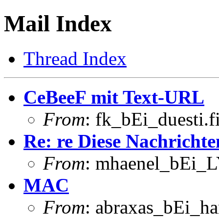
Mail Index
Thread Index
CeBeeF mit Text-URL
From
: fk_bEi_duesti.
Re: re Diese Nachrichte
From
: mhaenel_bEi_L
MAC
From
: abraxas_bEi_h