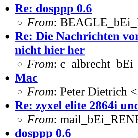
Re: dosppp 0.6
From
: BEAGLE_bEi_
Re: Die Nachrichten vo
nicht hier her
From
: c_albrecht_bE
Mac
From
: Peter Dietrich 
Re: zyxel elite 2864i u
From
: mail_bEi_RENE
dosppp 0.6