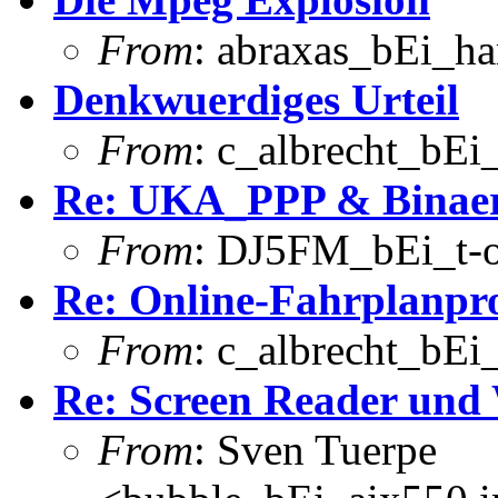
From
: abraxas_bEi_h
Denkwuerdiges Urteil
From
: c_albrecht_bE
Re: UKA_PPP & Binaerf
From
: DJ5FM_bEi_t-o
Re: Online-Fahrplanp
From
: c_albrecht_bE
Re: Screen Reader u
From
: Sven Tuerpe