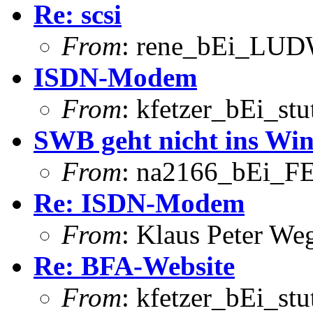
Re: scsi
From
: rene_bEi_LUDW
ISDN-Modem
From
: kfetzer_bEi_stu
SWB geht nicht ins Wi
From
: na2166_bEi_FE
Re: ISDN-Modem
From
: Klaus Peter W
Re: BFA-Website
From
: kfetzer_bEi_stu