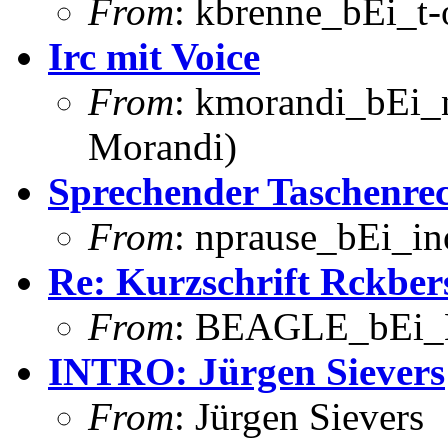
From
: kbrenne_bEi_t-
Irc mit Voice
From
: kmorandi_bEi_
Morandi)
Sprechender Taschenre
From
: nprause_bEi_in
Re: Kurzschrift Rckber
From
: BEAGLE_bEi_
INTRO: Jürgen Sievers
From
: Jürgen Sievers