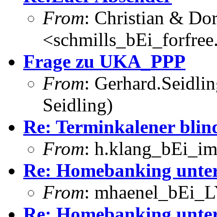
From
: Christian & Dor
<schmills_bEi_forfree
Frage zu UKA_PPP
From
: Gerhard.Seidli
Seidling)
Re: Terminkalener blin
From
: h.klang_bEi_im
Re: Homebanking unte
From
: mhaenel_bEi_L
Re: Homebanking unte