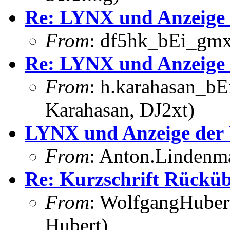
Re: LYNX und Anzeige
From
: df5hk_bEi_gmx
Re: LYNX und Anzeige
From
: h.karahasan_bE
Karahasan, DJ2xt)
LYNX und Anzeige der
From
: Anton.Lindenma
Re: Kurzschrift Rückü
From
: WolfgangHuber
Hubert)