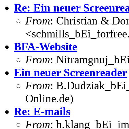
Re: Ein neuer Screenre
From
: Christian & Dor
<schmills_bEi_forfree
BFA-Website
From
: Nitramgnuj_bE
Ein neuer Screenreader
From
: B.Dudziak_bEi
Online.de)
Re: E-mails
From
: h.klang_bEi_im