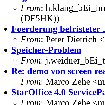
From
: h.klang_bEi_im
(DF5HK))
Foerderung befristeter
From
: Peter Dietrich 
Speicher-Problem
From
: j.weidner_bEi_
Re: demo von screen re
From
: Marco Zehe <m
StarOffice 4.0 ServiceP
From
: Marco Zehe <m