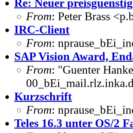
Re: Neuer preisguensti
From
: Peter Brass <p
IRC-Client
From
: nprause_bEi_in
SAP Vision Award, End
From
: "Guenter Hank
00_bEi_mail.rlz.inka.
Kurzschrift
From
: nprause_bEi_in
Teles 16.3 unter OS/2 F