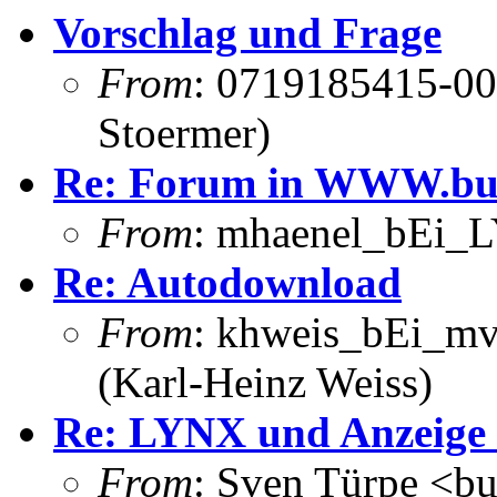
Vorschlag und Frage
From
: 0719185415-00
Stoermer)
Re: Forum in WWW.bun
From
: mhaenel_bEi_L
Re: Autodownload
From
: khweis_bEi_mv
(Karl-Heinz Weiss)
Re: LYNX und Anzeige
From
: Sven Türpe <bu