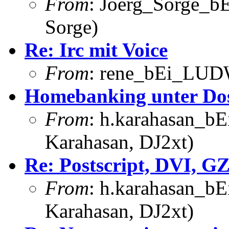
From
: Joerg_Sorge_bE
Sorge)
Re: Irc mit Voice
From
: rene_bEi_LUDW
Homebanking unter Do
From
: h.karahasan_bE
Karahasan, DJ2xt)
Re: Postscript, DVI, G
From
: h.karahasan_bE
Karahasan, DJ2xt)