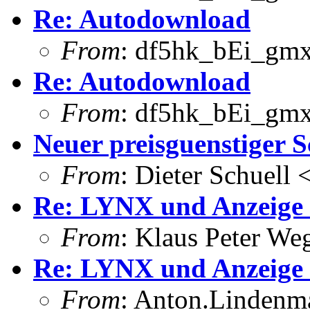
Re: Autodownload
From
: df5hk_bEi_gmx
Re: Autodownload
From
: df5hk_bEi_gmx
Neuer preisguenstiger 
From
: Dieter Schuell 
Re: LYNX und Anzeige
From
: Klaus Peter W
Re: LYNX und Anzeige
From
: Anton.Lindenma