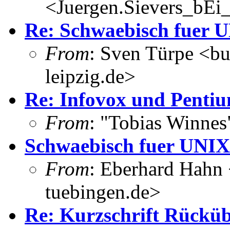
<Juergen.Sievers_bEi_
Re: Schwaebisch fuer 
From
: Sven Türpe <bu
leipzig.de>
Re: Infovox und Penti
From
: "Tobias Winne
Schwaebisch fuer UNIX
From
: Eberhard Hahn
tuebingen.de>
Re: Kurzschrift Rückü