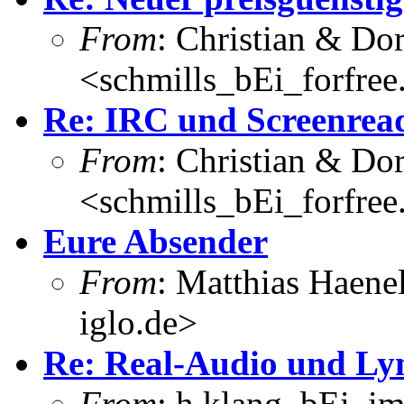
From
: Christian & Dor
<schmills_bEi_forfree
Re: IRC und Screenrea
From
: Christian & Dor
<schmills_bEi_forfree
Eure Absender
From
: Matthias Haene
iglo.de>
Re: Real-Audio und Ly
From
: h.klang_bEi_im