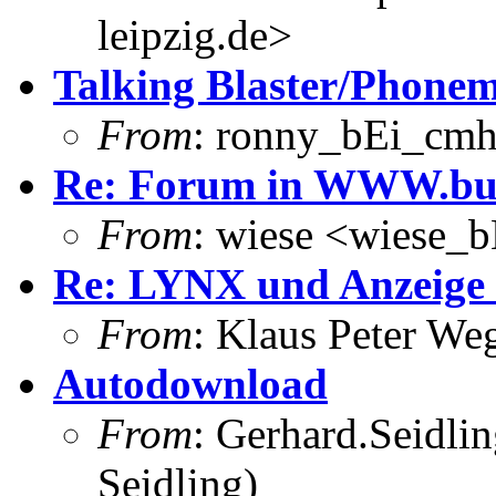
leipzig.de>
Talking Blaster/Phone
From
: ronny_bEi_cmh
Re: Forum in WWW.bun
From
: wiese <wiese_
Re: LYNX und Anzeige
From
: Klaus Peter W
Autodownload
From
: Gerhard.Seidli
Seidling)