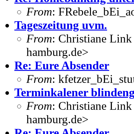
From
: FRebele_bEi_a
Tageszeitung uvm.
From
: Christiane Lin
hamburg.de>
Re: Eure Absender
From
: kfetzer_bEi_stu
Terminkalener blindeng
From
: Christiane Lin
hamburg.de>
Re: Eure Absender