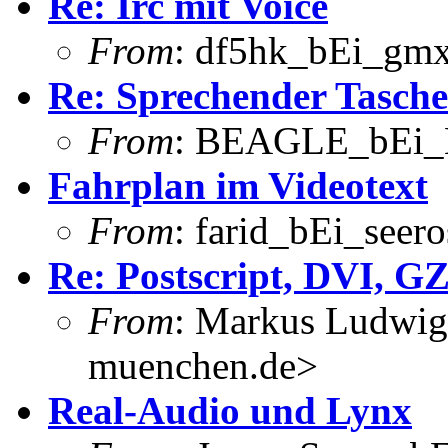
Re: Irc mit Voice
From
: df5hk_bEi_gmx
Re: Sprechender Tasch
From
: BEAGLE_bEi_
Fahrplan im Videotext
From
: farid_bEi_seero
Re: Postscript, DVI, G
From
: Markus Ludwig
muenchen.de>
Real-Audio und Lynx