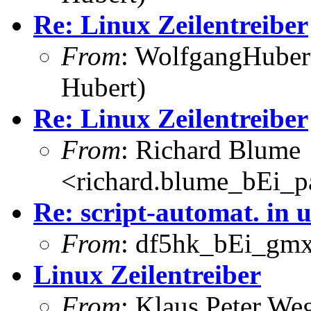
Re: Linux Zeilentreiber
From
: WolfgangHuber
Hubert)
Re: Linux Zeilentreiber
From
: Richard Blume
<richard.blume_bEi_pa
Re: script-automat. in 
From
: df5hk_bEi_gmx
Linux Zeilentreiber
From
: Klaus Peter W