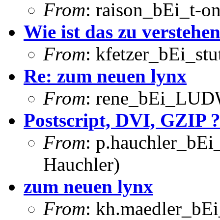
From
: raison_bEi_t-o
Wie ist das zu verstehe
From
: kfetzer_bEi_stu
Re: zum neuen lynx
From
: rene_bEi_LUDW
Postscript, DVI, GZIP 
From
: p.hauchler_bEi
Hauchler)
zum neuen lynx
From
: kh.maedler_bEi