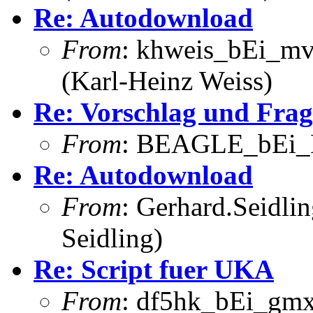
Re: Autodownload
From
: khweis_bEi_mv
(Karl-Heinz Weiss)
Re: Vorschlag und Frag
From
: BEAGLE_bEi_
Re: Autodownload
From
: Gerhard.Seidli
Seidling)
Re: Script fuer UKA
From
: df5hk_bEi_gmx