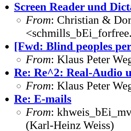
Screen Reader und Dict
From
: Christian & Dor
<schmills_bEi_forfree
[Fwd: Blind peoples per
From
: Klaus Peter W
Re: Re^2: Real-Audio 
From
: Klaus Peter W
Re: E-mails
From
: khweis_bEi_mv
(Karl-Heinz Weiss)