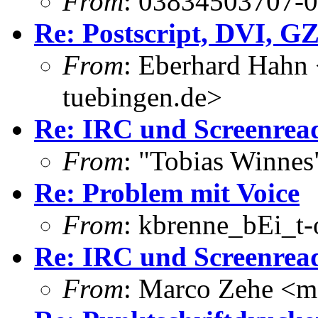
From
: 03834503707-00
Re: Postscript, DVI, G
From
: Eberhard Hahn
tuebingen.de>
Re: IRC und Screenrea
From
: "Tobias Winne
Re: Problem mit Voice
From
: kbrenne_bEi_t-
Re: IRC und Screenrea
From
: Marco Zehe <m