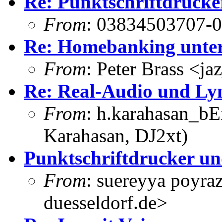
Re: Punktschriftdrucke
From
: 03834503707-00
Re: Homebanking unte
From
: Peter Brass <j
Re: Real-Audio und Ly
From
: h.karahasan_bE
Karahasan, DJ2xt)
Punktschriftdrucker un
From
: suereyya poyra
duesseldorf.de>