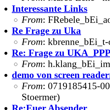
Interessante Links
From
: FRebele_bEi_a
Re Frage zu Uka
From
: kbrenne_bEi_t-
Re: Frage zu UKA_PP
From
: h.klang_bEi_im
demo von screen reader
From
: 0719185415-00
Stoermer)
Re:Euer Absender