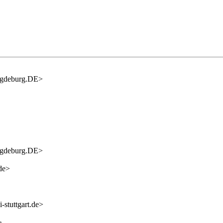
agdeburg.DE>
agdeburg.DE>
de>
-stuttgart.de>
>