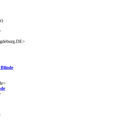
r)
>
agdeburg.DE>
 Blinde
de>
nde
>
)