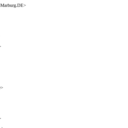
i-Marburg.DE>
>
>
e>
>