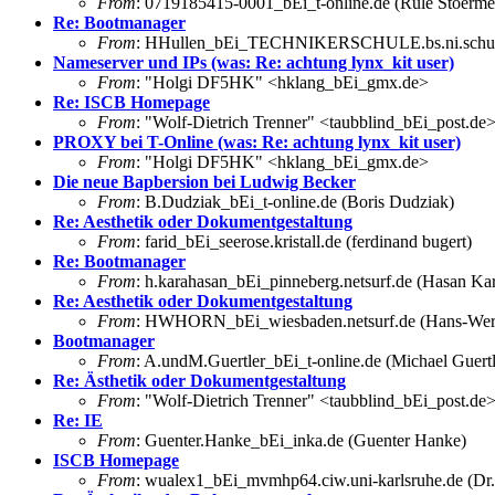
From
: 0719185415-0001_bEi_t-online.de (Rule Stoerme
Re: Bootmanager
From
: HHullen_bEi_TECHNIKERSCHULE.bs.ni.schule
Nameserver und IPs (was: Re: achtung lynx_kit user)
From
: "Holgi DF5HK" <hklang_bEi_gmx.de>
Re: ISCB Homepage
From
: "Wolf-Dietrich Trenner" <taubblind_bEi_post.de
PROXY bei T-Online (was: Re: achtung lynx_kit user)
From
: "Holgi DF5HK" <hklang_bEi_gmx.de>
Die neue Bapbersion bei Ludwig Becker
From
: B.Dudziak_bEi_t-online.de (Boris Dudziak)
Re: Aesthetik oder Dokumentgestaltung
From
: farid_bEi_seerose.kristall.de (ferdinand bugert)
Re: Bootmanager
From
: h.karahasan_bEi_pinneberg.netsurf.de (Hasan Ka
Re: Aesthetik oder Dokumentgestaltung
From
: HWHORN_bEi_wiesbaden.netsurf.de (Hans-Wer
Bootmanager
From
: A.undM.Guertler_bEi_t-online.de (Michael Guertl
Re: Ästhetik oder Dokumentgestaltung
From
: "Wolf-Dietrich Trenner" <taubblind_bEi_post.de
Re: IE
From
: Guenter.Hanke_bEi_inka.de (Guenter Hanke)
ISCB Homepage
From
: wualex1_bEi_mvmhp64.ciw.uni-karlsruhe.de (Dr.