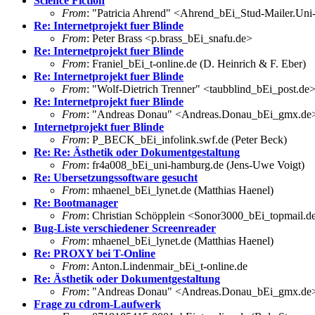
Science Fiction
From
: "Patricia Ahrend" <Ahrend_bEi_Stud-Mailer.Un
Re: Internetprojekt fuer Blinde
From
: Peter Brass <p.brass_bEi_snafu.de>
Re: Internetprojekt fuer Blinde
From
: Franiel_bEi_t-online.de (D. Heinrich & F. Eber)
Re: Internetprojekt fuer Blinde
From
: "Wolf-Dietrich Trenner" <taubblind_bEi_post.de
Re: Internetprojekt fuer Blinde
From
: "Andreas Donau" <Andreas.Donau_bEi_gmx.de
Internetprojekt fuer Blinde
From
: P_BECK_bEi_infolink.swf.de (Peter Beck)
Re: Re: Ästhetik oder Dokumentgestaltung
From
: fr4a008_bEi_uni-hamburg.de (Jens-Uwe Voigt)
Re: Ubersetzungssoftware gesucht
From
: mhaenel_bEi_lynet.de (Matthias Haenel)
Re: Bootmanager
From
: Christian Schöpplein <Sonor3000_bEi_topmail.d
Bug-Liste verschiedener Screenreader
From
: mhaenel_bEi_lynet.de (Matthias Haenel)
Re: PROXY bei T-Online
From
: Anton.Lindenmair_bEi_t-online.de
Re: Ästhetik oder Dokumentgestaltung
From
: "Andreas Donau" <Andreas.Donau_bEi_gmx.de
Frage zu cdrom-Laufwerk