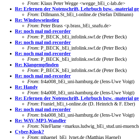
From
: Klaus Peter Wegge <wegge_bEi_c-lab.de>
Re: Erlernen der Notenschrift, Lehrbuch bzw. -material ge
From
: Dillmann.St_bEi_t-online.de (Stefan Dillmann)
Re: Windowseinstieg
From
: Peter Brass <p.brass_bEi_snafu.de>
Re: noch mal md-recorder
From
: P_BECK_bEi_infolink.swf.de (Peter Beck)
Re: noch mal md-recorder
From
: P_BECK_bEi_infolink.swf.de (Peter Beck)
Re: noch mal md-recorder
From
: P_BECK_bEi_infolink.swf.de (Peter Beck)
Re: Klangempfinden
From
: P_BECK_bEi_infolink.swf.de (Peter Beck)
Re: noch mal md-recorder
From
: fr4a008_bEi_uni-hamburg.de (Jens-Uwe Voigt)
Re: Handy
From
: fr4a008_bEi_uni-hamburg.de (Jens-Uwe Voigt)
Re: Erlernen der Notenschrift, Lehrbuch bzw. -material ge
From
: Franiel_bEi_t-online.de (D. Heinrich & F. Eber)
Re: noch mal md-recorder
From
: fr4a008_bEi_uni-hamburg.de (Jens-Uwe Voigt)
Re: WAV-MP3-Wandler
From
: NiteFlame <markus.ludwig_bEi_stud.uni-muench
Cyber-Kiosk?
From
: mhaenel_bEi_lynet.de (Matthias Haenel)