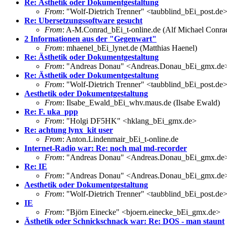
Re: Ästhetik oder Dokumentgestaltung
From
: "Wolf-Dietrich Trenner" <taubblind_bEi_post.de
Re: Ubersetzungssoftware gesucht
From
: A-M.Conrad_bEi_t-online.de (Alf Michael Conra
2 Informationen aus der "Gegenwart"
From
: mhaenel_bEi_lynet.de (Matthias Haenel)
Re: Ästhetik oder Dokumentgestaltung
From
: "Andreas Donau" <Andreas.Donau_bEi_gmx.de
Re: Ästhetik oder Dokumentgestaltung
From
: "Wolf-Dietrich Trenner" <taubblind_bEi_post.de
Aesthetik oder Dokumentgestaltung
From
: Ilsabe_Ewald_bEi_whv.maus.de (Ilsabe Ewald)
Re: F. uka_ppp
From
: "Holgi DF5HK" <hklang_bEi_gmx.de>
Re: achtung lynx_kit user
From
: Anton.Lindenmair_bEi_t-online.de
Internet-Radio war: Re: noch mal md-recorder
From
: "Andreas Donau" <Andreas.Donau_bEi_gmx.de
Re: IE
From
: "Andreas Donau" <Andreas.Donau_bEi_gmx.de
Aesthetik oder Dokumentgestaltung
From
: "Wolf-Dietrich Trenner" <taubblind_bEi_post.de
IE
From
: "Björn Einecke" <bjoern.einecke_bEi_gmx.de>
Ästhetik oder Schnickschnack war: Re: DOS - man staunt