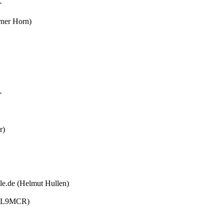
>
ner Horn)
>
r)
.de (Helmut Hullen)
r DL9MCR)