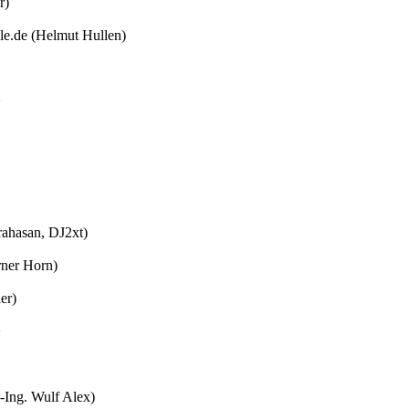
r)
.de (Helmut Hullen)
>
rahasan, DJ2xt)
ner Horn)
er)
>
-Ing. Wulf Alex)