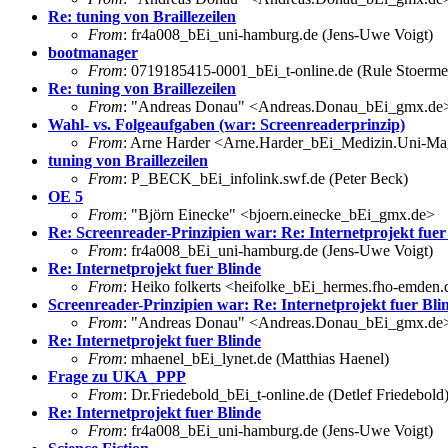
Re: tuning von Braillezeilen
From
: fr4a008_bEi_uni-hamburg.de (Jens-Uwe Voigt)
bootmanager
From
: 0719185415-0001_bEi_t-online.de (Rule Stoerme
Re: tuning von Braillezeilen
From
: "Andreas Donau" <Andreas.Donau_bEi_gmx.de
Wahl- vs. Folgeaufgaben (war: Screenreaderprinzip)
From
: Arne Harder <Arne.Harder_bEi_Medizin.Uni-M
tuning von Braillezeilen
From
: P_BECK_bEi_infolink.swf.de (Peter Beck)
OE 5
From
: "Björn Einecke" <bjoern.einecke_bEi_gmx.de>
Re: Screenreader-Prinzipien war: Re: Internetprojekt fuer
From
: fr4a008_bEi_uni-hamburg.de (Jens-Uwe Voigt)
Re: Internetprojekt fuer Blinde
From
: Heiko folkerts <heifolke_bEi_hermes.fho-emden.
Screenreader-Prinzipien war: Re: Internetprojekt fuer Bli
From
: "Andreas Donau" <Andreas.Donau_bEi_gmx.de
Re: Internetprojekt fuer Blinde
From
: mhaenel_bEi_lynet.de (Matthias Haenel)
Frage zu UKA_PPP
From
: Dr.Friedebold_bEi_t-online.de (Detlef Friedebold
Re: Internetprojekt fuer Blinde
From
: fr4a008_bEi_uni-hamburg.de (Jens-Uwe Voigt)