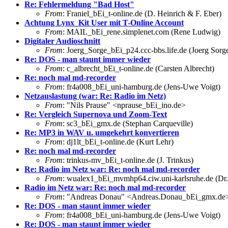
Re: Fehlermeldung "Bad Host"
From
: Franiel_bEi_t-online.de (D. Heinrich & F. Eber)
Achtung Lynx_Kit User mit T-Online Account
From
: MAIL_bEi_rene.simplenet.com (Rene Ludwig)
Digitaler Audioschnitt
From
: Joerg_Sorge_bEi_p24.ccc-bbs.life.de (Joerg Sorg
Re: DOS - man staunt immer wieder
From
: c_albrecht_bEi_t-online.de (Carsten Albrecht)
Re: noch mal md-recorder
From
: fr4a008_bEi_uni-hamburg.de (Jens-Uwe Voigt)
Netzauslastung (war: Re: Radio im Netz)
From
: "Nils Prause" <nprause_bEi_ino.de>
Re: Vergleich Supernova und Zoom-Text
From
: sc3_bEi_gmx.de (Stephan Carqueville)
Re: MP3 in WAV u. umgekehrt konvertieren
From
: dj1lt_bEi_t-online.de (Kurt Lehr)
Re: noch mal md-recorder
From
: trinkus-mv_bEi_t-online.de (J. Trinkus)
Re: Radio im Netz war: Re: noch mal md-recorder
From
: wualex1_bEi_mvmhp64.ciw.uni-karlsruhe.de (Dr.
Radio im Netz war: Re: noch mal md-recorder
From
: "Andreas Donau" <Andreas.Donau_bEi_gmx.de
Re: DOS - man staunt immer wieder
From
: fr4a008_bEi_uni-hamburg.de (Jens-Uwe Voigt)
Re: DOS - man staunt immer wieder