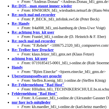
From
: "Andreas Donau" <Andreas.Donau_bEi_gmx.de
Re: DOS - man staunt immer wieder
From
: HWHORN_bEi_wiesbaden.netsurf.de (Hans-Wer
Re: noch mal md-recorder
From
: P_BECK_bEi_infolink.swf.de (Peter Beck)
Re: Handy
From
: fr4a008_bEi_uni-hamburg.de (Jens-Uwe Voigt)
Re: achtung lynx_kit user
From
: Franiel_bEi_t-online.de (D. Heinrich & F. Eber)
Re: noch mal md-recorder
From
: "F.Rebele" <100675.2320_bEi_compuserve.com
Re: Treiber fuer Drucker
From
: klaus.fetzer_bEi_gmx.net (Klaus Fetzer)
achtung lynx_kit user
From
: 0719185415-0001_bEi_t-online.de (Rule Stoerme
Handy
From
: "Björn Einecke" <bjoern.einecke_bEi_gmx.de>
Ubersetzungssoftware gesucht
From
: Steffen.Koenig_bEi_t-online.de (Steffen König)
Re: Fehlermeldung "Bad Host"
From
: HHullen_bEi_TECHNIKERSCHULE.bs.ni.schule
Fehlermeldung "Bad Host"
From
: A.Gassner_bEi_t-online.de (Alexander Gassne
nur fuer iscb-mitglieder
From
: kh.maedler_bEi_t-online.de (karl-heinz maedler)