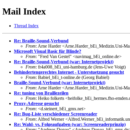
Mail Index
Thread Index
Re: Braille-Sound-Verbund
From
: Arne Harder <Arne.Harder_bEi_Medizin.Uni-M
Microsoft Visual Basic für Blinde?
From
: "Fred Van Gestel" <navimag_bEi_online.de>
Re: Braille-Sound-Verbund (war: Internetprojekt)
From
: fr4a008_bEi_uni-hamburg.de (Jens-Uwe Voigt)
Behindertengerechtes Internet - Unterstuetzung gesucht
From
: Babiel_bEi_t-online.de (Georg Babiel)
Braille-Sound-Verbund (war: Internetprojekt)
From
: Arne Harder <Arne.Harder_bEi_Medizin.Uni-M
Re: tuning von Braillezeilen
From
: Heiko folkerts <heifolke_bEi_hermes.fho-emden.
Proxy-Adresse gesucht
From
: <d.steinert_bEi_gmx.net>
Re: Bug-Liste verschiedener Screenreader
From
: Alfred Werner <Alfred.Werner_bEi_informatik.uni
Re: Wahl- vs. Folgeaufgaben (war: Screenreaderprinzip)
From
: "Andreas Donau" <Andreas.Donau_bEi_gmx.de