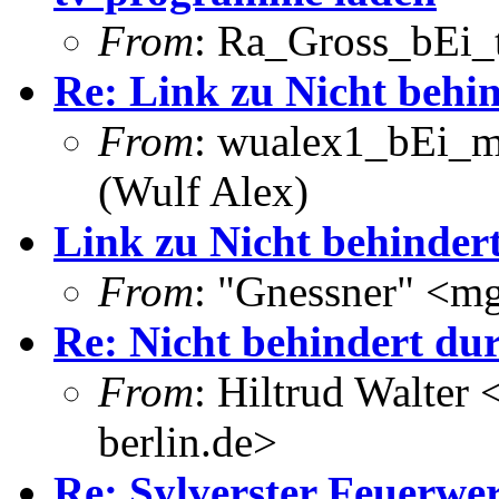
From
: Ra_Gross_bEi_t
Re: Link zu Nicht behin
From
: wualex1_bEi_m
(Wulf Alex)
Link zu Nicht behindert
From
: "Gnessner" <m
Re: Nicht behindert dur
From
: Hiltrud Walter 
berlin.de>
Re: Sylverster Feuerwe