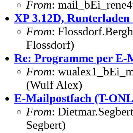
From
: mail_bEi_rene
XP 3.12D, Runterladen 
From
: Flossdorf.Berg
Flossdorf)
Re: Programme per E-Ma
From
: wualex1_bEi_m
(Wulf Alex)
E-Mailpostfach (T-ON
From
: Dietmar.Segber
Segbert)