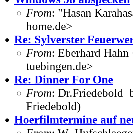
From
: "Hasan Karahas
home.de>
Re: Sylverster Feuerwe
From
: Eberhard Hahn
tuebingen.de>
Re: Dinner For One
From
: Dr.Friedebold_b
Friedebold)
Hoerfilmtermine auf neu
From
: W_Hufschlaeger