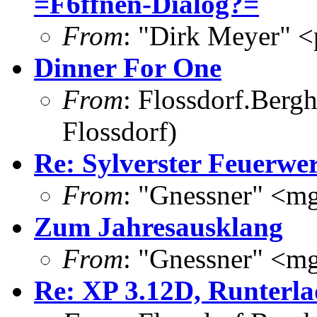
=F6ffnen-Dialog?=
From
: "Dirk Meyer" <
Dinner For One
From
: Flossdorf.Berg
Flossdorf)
Re: Sylverster Feuerwe
From
: "Gnessner" <m
Zum Jahresausklang
From
: "Gnessner" <m
Re: XP 3.12D, Runterla