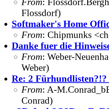
From
: Flossdorf.Berg
Flossdorf)
Softmaker's Home Offi
From
: Chipmunks <c
Danke fuer die Hinwei
From
: Weber-Neuenha
Weber)
Re: 2 Fürhundlisten?!? 
From
: A-M.Conrad_bEi
Conrad)