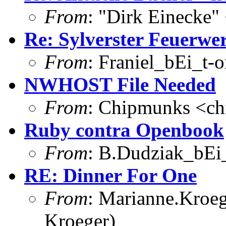
From
: "Dirk Einecke
Re: Sylverster Feuerwe
From
: Franiel_bEi_t-o
NWHOST File Needed
From
: Chipmunks <c
Ruby contra Openbook
From
: B.Dudziak_bEi_
RE: Dinner For One
From
: Marianne.Kroeg
Kroeger)