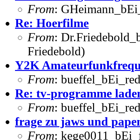
From
: GHeimann_bEi_
Re: Hoerfilme
From
: Dr.Friedebold_b
Friedebold)
Y2K Amateurfunkfrequ
From
: bueffel_bEi_red
Re: tv-programme lade
From
: bueffel_bEi_red
frage zu jaws und pape
From
: kege0011_bEi_f