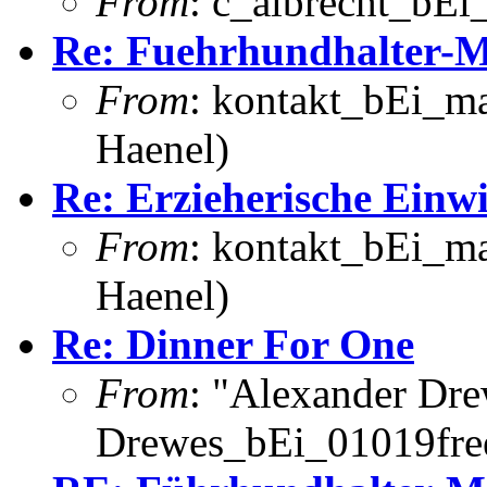
From
: c_albrecht_bEi_
Re: Fuehrhundhalter-Ma
From
: kontakt_bEi_ma
Haenel)
Re: Erzieherische Einw
From
: kontakt_bEi_ma
Haenel)
Re: Dinner For One
From
: "Alexander Dr
Drewes_bEi_01019fre