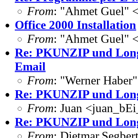
From
: "Ahmet Guel" 
Office 2000 Installation
From
: "Ahmet Guel" 
Re: PKUNZIP und Long
Email
From
: "Werner Haber"
Re: PKUNZIP und Long
From
: Juan <juan_bEi
Re: PKUNZIP und Long
From
: Dietmar.Segber