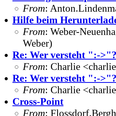
From
: Anton.Lindenma
Hilfe beim Herunterlad
From
: Weber-Neuenha
Weber)
Re: Wer versteht ":->"?
From
: Charlie <charl
Re: Wer versteht ":->"?
From
: Charlie <charl
Cross-Point
From
: Flossdorf.Berg