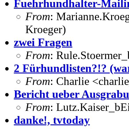
Fuehrhundhalter-Maili
From
: Marianne.Kroeg
Kroeger)
zwei Fragen
From
: Rule.Stoermer_
2 Fürhundlisten?!? (war
From
: Charlie <charl
Bericht ueber Ausgrab
From
: Lutz.Kaiser_bEi
danke!, tvtoday