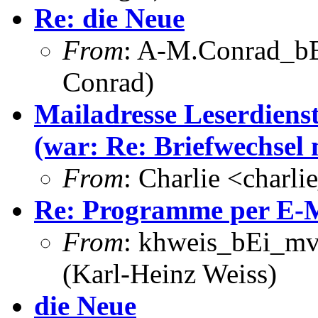
Re: die Neue
From
: A-M.Conrad_bEi
Conrad)
Mailadresse Leserdien
(war: Re: Briefwechsel
From
: Charlie <charl
Re: Programme per E-M
From
: khweis_bEi_mv
(Karl-Heinz Weiss)
die Neue