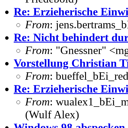
Re: Erzieherische Einw
From
: jens.bertrams_
Re: Nicht behindert dur
From
: "Gnessner" <m
Vorstellung Christian 
From
: bueffel_bEi_red
Re: Erzieherische Einw
From
: wualex1_bEi_m
(Wulf Alex)
Windows 98 abspecken