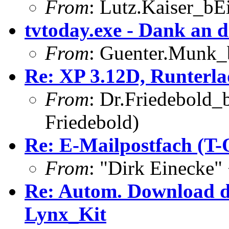
From
: Lutz.Kaiser_bEi
tvtoday.exe - Dank an d
From
: Guenter.Munk_
Re: XP 3.12D, Runterla
From
: Dr.Friedebold_b
Friedebold)
Re: E-Mailpostfach (
From
: "Dirk Einecke
Re: Autom. Download 
Lynx_Kit