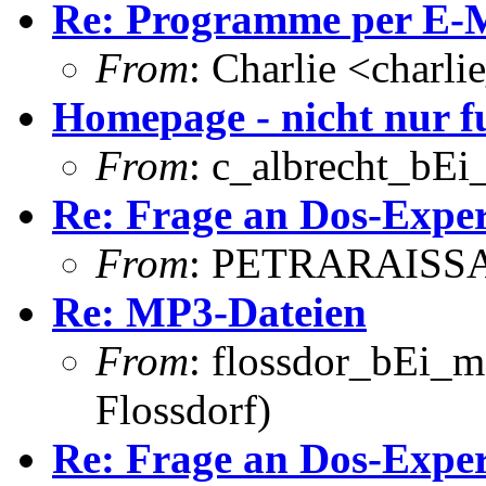
Re: Programme per E-Ma
From
: Charlie <charl
Homepage - nicht nur 
From
: c_albrecht_bEi_
Re: Frage an Dos-Expe
From
: PETRARAISSA
Re: MP3-Dateien
From
: flossdor_bEi_
Flossdorf)
Re: Frage an Dos-Expe